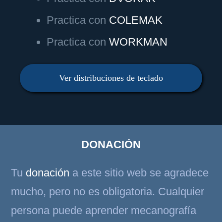
Practica con
COLEMAK
Practica con
WORKMAN
Ver distribuciones de teclado
DONACIÓN
Tu
donación
a este sitio web se agradece
mucho, pero no es obligatoria. Cualquier
persona puede aprender mecanografía