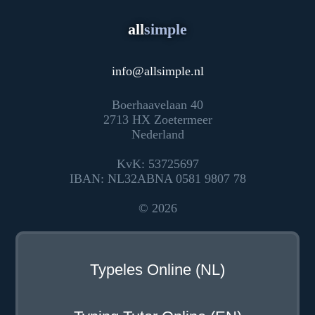
all
simple
info
@
allsimple.nl
Boerhaavelaan 40
2713 HX Zoetermeer
Nederland
KvK: 53725697
IBAN: NL32ABNA 0581 9807 78
© 2026
Typeles Online (NL)