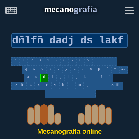
mecano
grafía
°
1
2
3
4
5
6
7
8
9
0
'
¡
q
w
e
r
t
y
u
i
o
p
`
+
25
a
s
d
f
g
h
j
k
l
ñ
´
Shift
z
x
c
v
b
n
m
,
.
-
Shift
Mecanografía online