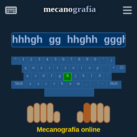
mecano
grafía
°
1
2
3
4
5
6
7
8
9
0
'
¡
q
w
e
r
t
y
u
i
o
p
`
+
25
a
s
d
f
g
h
j
k
l
ñ
´
Shift
z
x
c
v
b
n
m
,
.
-
Shift
Mecanografía online