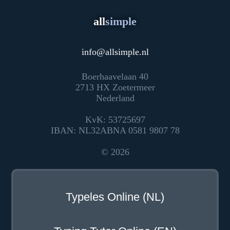
all
simple
info
@
allsimple.nl
Boerhaavelaan 40
2713 HX Zoetermeer
Nederland
KvK: 53725697
IBAN: NL32ABNA 0581 9807 78
© 2026
Typeles Online (NL)