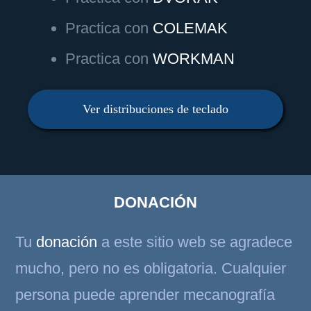
Practica con
COLEMAK
Practica con
WORKMAN
Ver distribuciones de teclado
DONACIÓN
Tu
donación
a este sitio web se agradece
mucho, pero no es obligatoria. Cualquier
persona puede aprender mecanografía