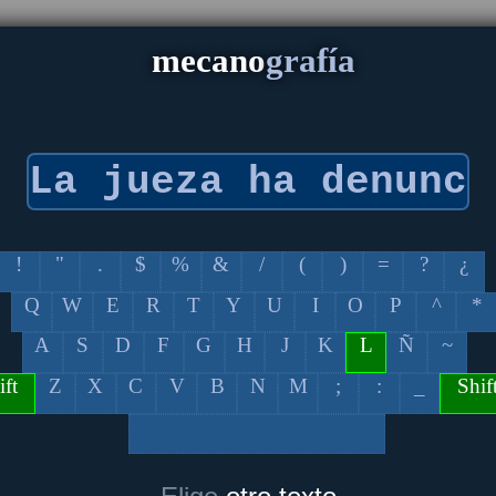
mecano
grafía
!
"
.
$
%
&
/
(
)
=
?
¿
Q
W
E
R
T
Y
U
I
O
P
^
*
A
S
D
F
G
H
J
K
L
Ñ
~
ift
Z
X
C
V
B
N
M
;
:
_
Shif