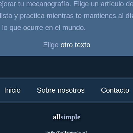
jorar tu mecanografía. Elige un artículo d
 lista y practica mientras te mantienes al dí
 lo que ocurre en el mundo.
Elige
otro texto
Inicio
Sobre nosotros
Contacto
all
simple