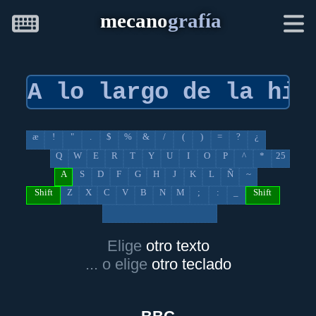
mecano
grafía
æ
!
"
.
$
%
&
/
(
)
=
?
¿
Q
W
E
R
T
Y
U
I
O
P
^
*
25
A
S
D
F
G
H
J
K
L
Ñ
~
Shift
Z
X
C
V
B
N
M
;
:
_
Shift
Elige
otro texto
... o elige
otro teclado