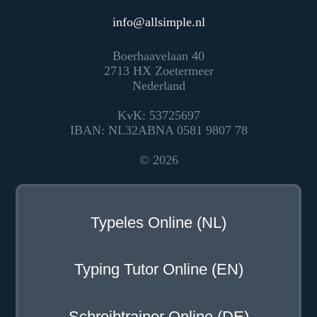
info
@
allsimple.nl
Boerhaavelaan 40
2713 HX Zoetermeer
Nederland
KvK: 53725697
IBAN: NL32ABNA 0581 9807 78
© 2026
Typeles Online (NL)
Typing Tutor Online (EN)
Schreibtrainer Online (DE)